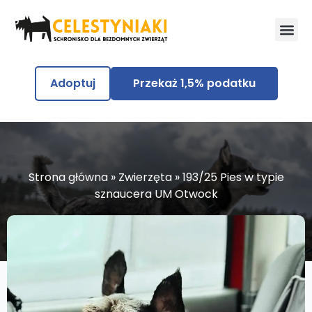
Adoptuj
Przekaż 1,5% podatku
Strona główna
»
Zwierzęta
»
193/25 Pies w typie
sznaucera UM Otwock