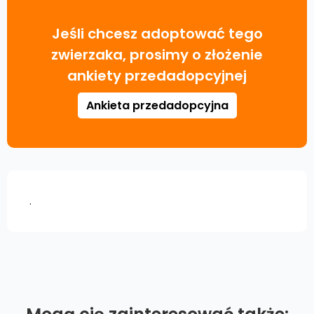
Jeśli chcesz adoptować tego
zwierzaka, prosimy o złożenie
ankiety przedadopcyjnej
Ankieta przedadopcyjna
.