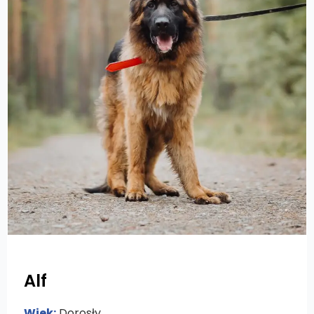
Alf
Wiek:
Dorosły