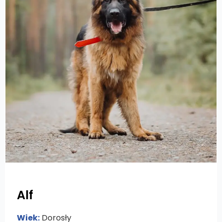
Alf
Wiek:
Dorosły