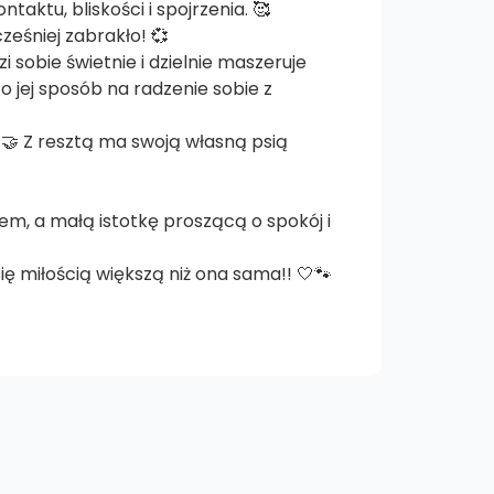
aktu, bliskości i spojrzenia. 🥰
ześniej zabrakło! 💞
i sobie świetnie i dzielnie maszeruje
o jej sposób na radzenie sobie z
🤝 Z resztą ma swoją własną psią
lem, a małą istotkę proszącą o spokój i
ię miłością większą niż ona sama!! 🤍🐾