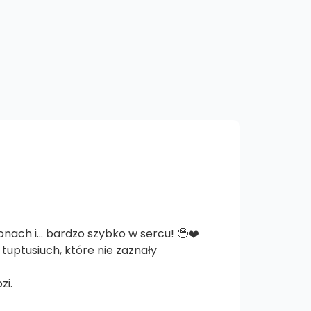
ionach i… bardzo szybko w sercu! 🥹❤️
tuptusiuch, które nie zaznały
zi.