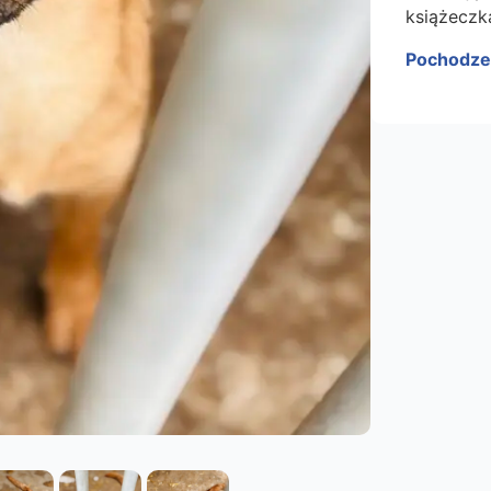
książeczk
Pochodze