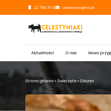
22 789 70 61
celestynow@toz.pl
Aktualności
O nas
Nowo przyj
Strona główna
»
Zwierzęta
»
Dziunia