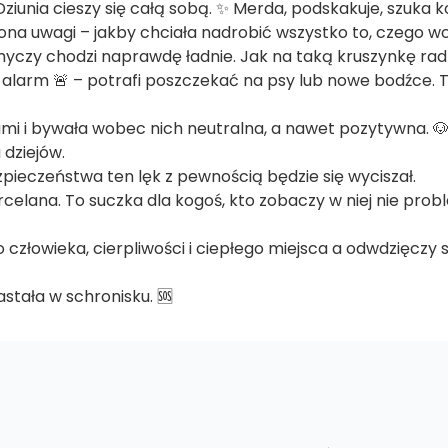
unia cieszy się całą sobą. ✨ Merda, podskakuje, szuka kont
ona uwagi – jakby chciała nadrobić wszystko to, czego wc
a smyczy chodzi naprawdę ładnie. Jak na taką kruszynkę radz
b alarm 🚨 – potrafi poszczekać na psy lub nowe bodźce. T
sami i bywała wobec nich neutralna, a nawet pozytywna. 
 dziejów.
pieczeństwa ten lęk z pewnością będzie się wyciszał.
porcelana. To suczka dla kogoś, kto zobaczy w niej nie prob
 człowieka, cierpliwości i ciepłego miejsca a odwdzięczy s
stała w schronisku. 🆘