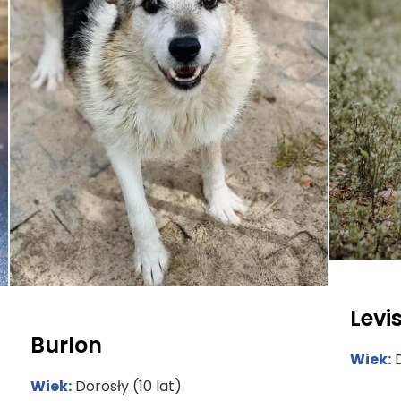
Levi
Burlon
Wiek:
D
Wiek:
Dorosły (10 lat)