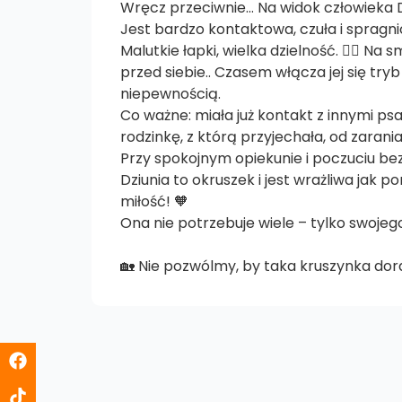
Wręcz przeciwnie… Na widok człowieka Dzi
Jest bardzo kontaktowa, czuła i spragni
Malutkie łapki, wielka dzielność. 🐕‍🦺 N
przed siebie.. Czasem włącza jej się try
niepewnością.
Co ważne: miała już kontakt z innymi p
rodzinkę, z którą przyjechała, od zarania
Przy spokojnym opiekunie i poczuciu bez
Dziunia to okruszek i jest wrażliwa jak 
miłość! 🧡
Ona nie potrzebuje wiele – tylko swojego
🏡 Nie pozwólmy, by taka kruszynka dora