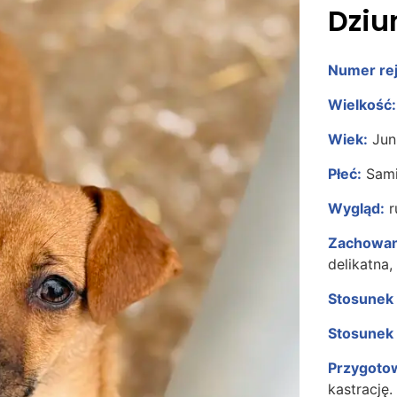
Dziu
Numer rej
Wielkość:
Wiek:
Juni
Płeć:
Sami
Wygląd:
r
Zachowan
delikatna,
Stosunek
Stosunek 
Przygotow
kastrację