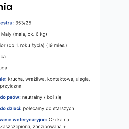
nia
estru:
353/25
Mały (mała, ok. 6 kg)
or (do 1. roku życia) (19 mies.)
ca
uda
ie:
krucha, wrażliwa, kontaktowa, uległa,
 przyjazna
 do psów:
neutralny / boi się
do dzieci:
polecamy do starszych
anie weterynaryjne:
Czeka na
. Zaszczepiona, zaczipowana +