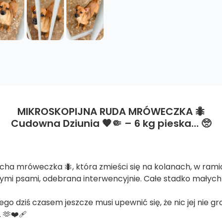
MIKROSKOPIJNA RUDA MRÓWECZKA 🐜
Cudowna Dziunia 🧡🤏 – 6 kg pieska… 🥺
krucha mróweczka 🐜, która zmieści się na kolanach, w ram
nnymi psami, odebrana interwencyjnie. Całe stadko małych 
ego dziś czasem jeszcze musi upewnić się, że nic jej nie gro
 🫶❤️‍🩹