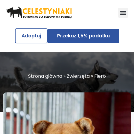
Adoptuj
Przekaż 1,5% podatku
Strona główna
»
Zwierzęta
»
Fiero