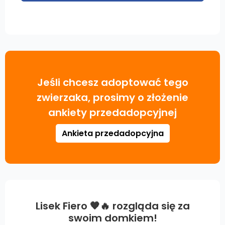
Jeśli chcesz adoptować tego
zwierzaka, prosimy o złożenie
ankiety przedadopcyjnej
Ankieta przedadopcyjna
Lisek Fiero 🧡🔥 rozgląda się za
swoim domkiem!