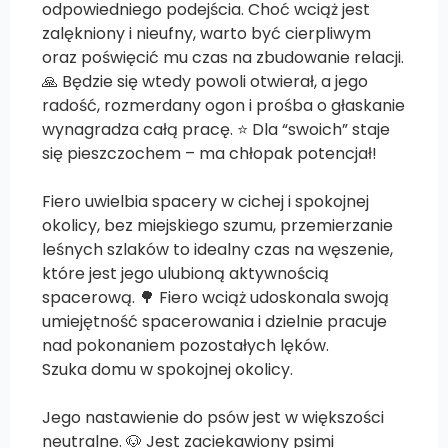
odpowiedniego podejścia. Choć wciąż jest
zalękniony i nieufny, warto być cierpliwym
oraz poświęcić mu czas na zbudowanie relacji.
🙏 Będzie się wtedy powoli otwierał, a jego
radość, rozmerdany ogon i prośba o głaskanie
wynagradza całą pracę. ⭐️ Dla “swoich” staje
się pieszczochem – ma chłopak potencjał!
Fiero uwielbia spacery w cichej i spokojnej
okolicy, bez miejskiego szumu, przemierzanie
leśnych szlaków to idealny czas na węszenie,
które jest jego ulubioną aktywnością
spacerową. 🌳 Fiero wciąż udoskonala swoją
umiejętność spacerowania i dzielnie pracuje
nad pokonaniem pozostałych lęków.
Szuka domu w spokojnej okolicy.
Jego nastawienie do psów jest w większości
neutralne. 🐶 Jest zaciekawiony psimi