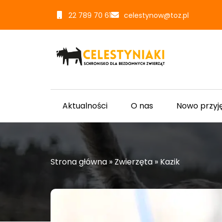
22 789 70 61
celestynow@toz.pl
Aktualności
O nas
Nowo przyj
Strona główna
»
Zwierzęta
»
Kazik