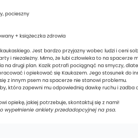
ny, pocieszny
owany + książeczka zdrowia
 kaukaskiego. Jest bardzo przyjazny wobec ludzi i ceni sob
rty i niezależny. Mimo, że lubi człowieka to na spacerze 
da na drugi plan. Kazik potrafi pociągnąć na smyczy, dla
 pracować i opiekować się Kaukazem. Jego stosunek do inn
się z innym psem na spacerze nie stanowi problemu.
by, która zapewni mu odpowiednią dawkę ruchu i zadba o j
wi opiekę, jakiej potrzebuje, skontaktuj się z nami!
 wypełnienie ankiety przedadopcyjnej na psa.