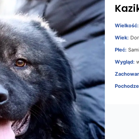
Kazi
Wielkość:
Wiek:
Doro
Płeć:
Sami
Wygląd:
w
Zachowan
Pochodze