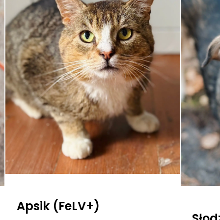
Apsik (FeLV+)
Słod