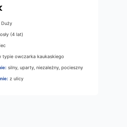
k
Duży
sły (4 lat)
ec
 typie owczarka kaukaskiego
ie:
silny, uparty, niezależny, pocieszny
nie:
z ulicy