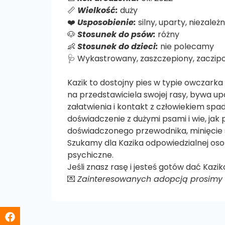
📏
Wielkość:
duży
❤️
Usposobienie:
silny, uparty, niezależ
🐶
Stosunek do psów:
różny
👶
Stosunek do dzieci:
nie polecamy
🩺 Wykastrowany, zaszczepiony, zaczip
Kazik to dostojny pies w typie owczarka
na przedstawiciela swojej rasy, bywa upa
załatwienia i kontakt z człowiekiem spa
doświadczenie z dużymi psami i wie, jak
doświadczonego przewodnika, minięcie 
Szukamy dla Kazika odpowiedzialnej oso
psychiczne.
Jeśli znasz rasę i jesteś gotów dać Kaziko
💌
Zainteresowanych adopcją prosimy o