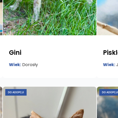
Gini
Pisk
Wiek:
Dorosły
Wiek:
J
DO ADOPCJI
DO ADOPCJI