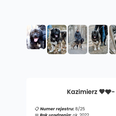
Kazimierz 🤎🩶
📋
Numer rejestru:
8/25
📅
Rok urodzenia:
ok. 2022