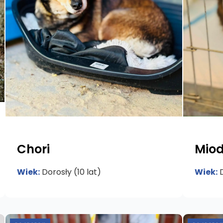
Chori
Mio
Wiek:
Dorosły (10 lat)
Wiek:
D