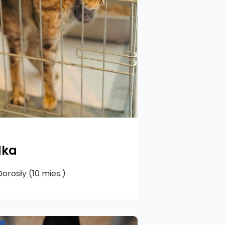
dka
orosły (10 mies.)