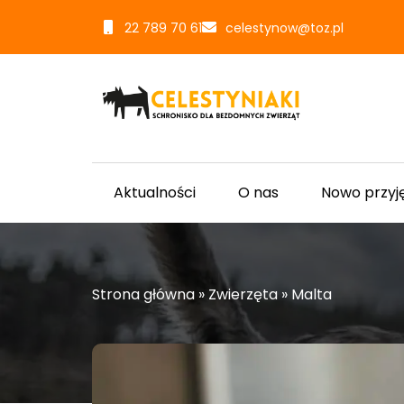
22 789 70 61
celestynow@toz.pl
Aktualności
O nas
Nowo przyj
Strona główna
»
Zwierzęta
»
Malta