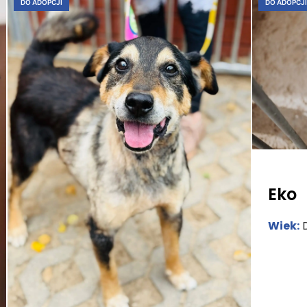
DO ADOPCJI
DO ADOPCJI
Eko
Wiek:
D