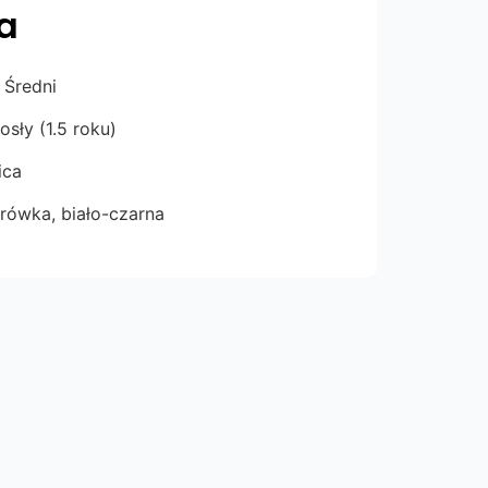
a
Średni
sły (1.5 roku)
ca
rówka, biało-czarna