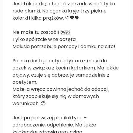
Jest trikolorką, chociaż z przodu widać tylko
rude plamki. Na ogonku kryje trzy piękne
kolorki i kilka prążków. 🤍🧡🖤
Nie może tu zostać!! 🆘🆘
Tylko spójrzcie w te oczęta…
Malusia potrzebuje pomocy i domku na cito!
Pipinka dostaje antybiotyk oraz maść do
oczek w związku z kocim katarkiem. Ma lekkie
objawy, czuje się dobrze, je samodzielnie z
apetytem.
Może, a wręcz powinna jechać do adopcji,
który zaopiekuje się nią w domowych
warunkach. 🥺
Jest po pierwszej profilaktyce –
odrobaczenie, odpchlenie. Ma także
książeczkę zdrowia oraz czipa.