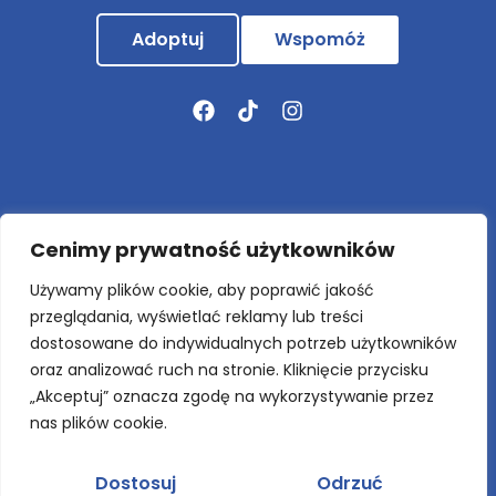
Adoptuj
Wspomóż
Aktualności
Cenimy prywatność użytkowników
O nas
Używamy plików cookie, aby poprawić jakość
Nowo przyjęte
przeglądania, wyświetlać reklamy lub treści
dostosowane do indywidualnych potrzeb użytkowników
Projekty
oraz analizować ruch na stronie. Kliknięcie przycisku
„Akceptuj” oznacza zgodę na wykorzystywanie przez
Behawioralne wskazówki
nas plików cookie.
Kontakt
Dostosuj
Odrzuć